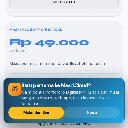
Mulai Gratis
MASRI.CLOUD PRO BULANAN
Rp 49.000
per bulan
Akses penuh semua fitur, bayar fleksibel tiap bulan.
Semua fitur tanpa batas kuota
✓
Baru pertama ke Masri.Cloud?
🎁
Kreator konten AI tak terbatas
✓
Klaim bonus Portofolio Digital Mini Gratis dan mulai
Video creator & WhatsApp Bot
✓
bangun website, web app, atau layanan digital
Game edukasi tak terbatas
✓
Anda hari ini.
Dukungan prioritas
✓
Mulai dari Sini
Nanti
Upgrade ke Masri.Cloud PRO