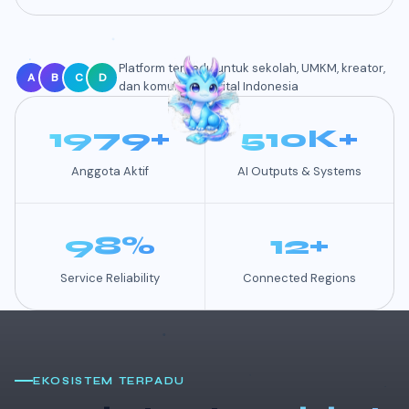
Platform terpadu untuk sekolah, UMKM, kreator,
A
B
C
D
dan komunitas digital Indonesia
1979+
510K+
Anggota Aktif
AI Outputs & Systems
98%
12+
Service Reliability
Connected Regions
EKOSISTEM TERPADU