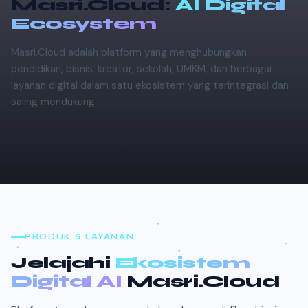
Masri.Cloud:
AI Digital
Ecosystem
Masri.Cloud adalah platform yang menghubungkan
pendidikan, bisnis, kreator, sekolah, UMKM, dan berbagai
layanan digital dalam satu ekosistem yang terintegrasi dan
saling mendukung.
PRODUK & LAYANAN
Jelajahi
Ekosistem
Digital AI
Masri.Cloud